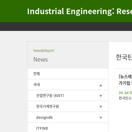
Industrial Engineering: Re
Skip
to
content
News&Report
한국
News
전체
[뉴스레터
가기업
국내
24 Jul 
산업연구원 (KIET)
한국탄소
한국기계연구원
designdb
ITFIND