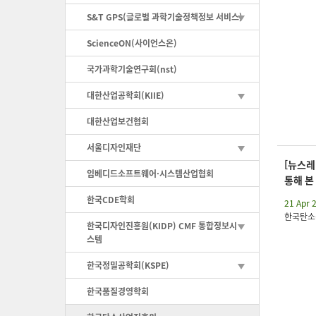
S&T GPS(글로벌 과학기술정책정보 서비스)
ScienceON(사이언스온)
국가과학기술연구회(nst)
대한산업공학회(KIIE)
대한산업보건협회
서울디자인재단
[뉴스레터
임베디드소프트웨어·시스템산업협회
통해 본
한국CDE학회
21 Apr 
한국탄소
한국디자인진흥원(KIDP) CMF 통합정보시
스템
한국정밀공학회(KSPE)
한국품질경영학회