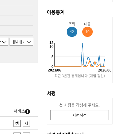
이용통계
조회
대출
42
10
함
내보내기
12
10
5
0
2023/06
2026/06
최근 3년간 통계입니다.(매월 갱신)
서평
첫 서평을 작성해 주세요.
서비스
서평작성
캠
서