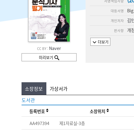
(
서명책임사항
Big
대등서명
김
개인저자
개정
판사항
더보기
Naver
CC BY :
미리보기
소장정보
가상서가
도서관
등록번호
소장위치
AA497394
제1자료실-3층