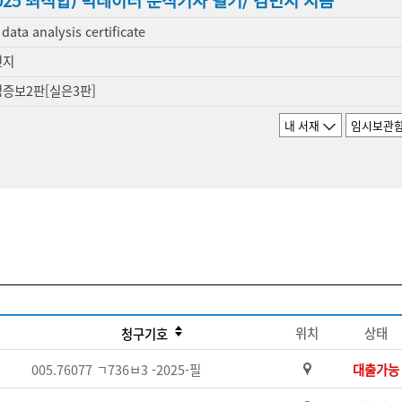
2025 최적합) 빅데이터 분석기사 필기/ 김민지 지음
 data analysis certificate
민지
증보2판[실은3판]
내 서재
임시보관
위치
상태
청구기호
005.76077 ㄱ736ㅂ3 -2025-필
대출가능