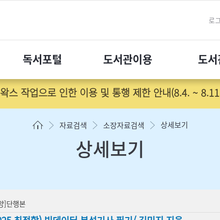
로
독서포털
도서관이용
도서
내] 2026년 8월 졸업예정자 도서반납 및 대출중지 안내
상세보기
자료검색
소장자료검색
상세보기
양]단행본