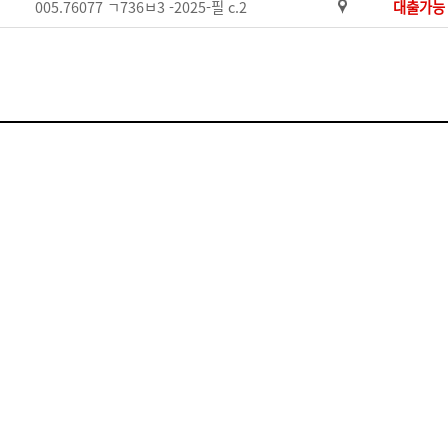
005.76077 ㄱ736ㅂ3 -2025-필 c.2
대출가능