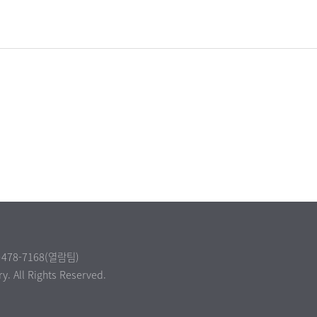
478-7168(열람팀)
y. All Rights Reserved.