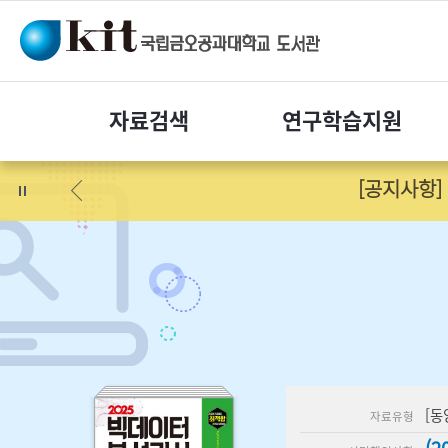
자료
검색
연구
학습지원
[이용안
[동
자료유형