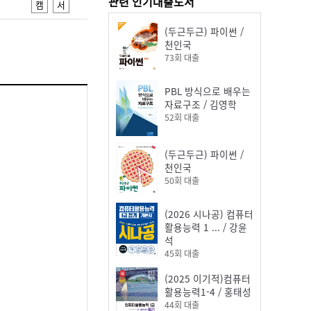
관련 인기대출도서
캠
서
(두근두근) 파이썬
/
천인국
73
회 대출
PBL 방식으로 배우는
자료구조
/
김영학
52
회 대출
(두근두근) 파이썬
/
천인국
50
회 대출
(2026 시나공) 컴퓨터
활용능력 1
...
/
강윤
석
45
회 대출
(2025 이기적)컴퓨터
활용능력1-4
/
홍태성
44
회 대출