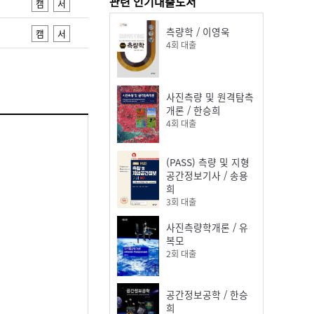
관련 인기대출도서
캠
서
측량학
/
이영욱
캠
서
4
회 대출
사진측량 및 원격탐측
개론
/
한승희
4
회 대출
(PASS) 측량 및 지형
공간정보기사
/
송용
희
3
회 대출
사진측량학개론
/
유
복모
2
회 대출
공간정보공학
/
한승
희