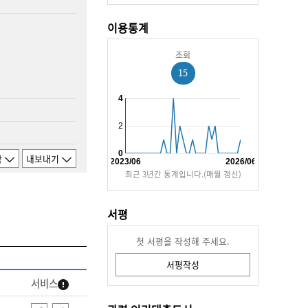
이용통계
조회
15
4
2
0
함
내보내기
2023/06
2026/06
최근 3년간 통계입니다.(매월 갱신)
서평
첫 서평을 작성해 주세요.
서평작성
서비스