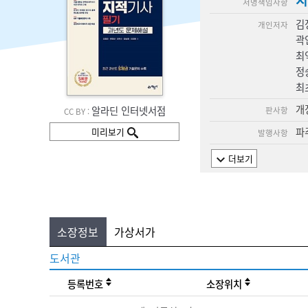
지
서명책임사항
김
개인저자
곽
최
정
최
개
알라딘 인터넷서점
판사항
CC BY :
파주
미리보기
발행사항
더보기
소장정보
가상서가
도서관
등록번호
소장위치