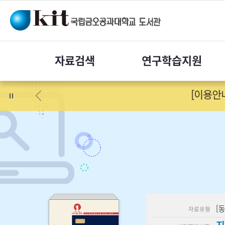
자료
검색
연구
학습지원
[이용안
[
자료유형