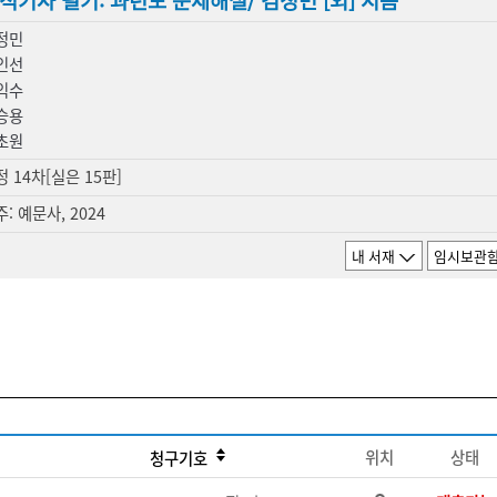
적기사 필기: 과년도 문제해설/ 김정민 [외] 지음
정민
인선
익수
승용
초원
정 14차[실은 15판]
: 예문사, 2024
내 서재
임시보관
위치
상태
청구기호