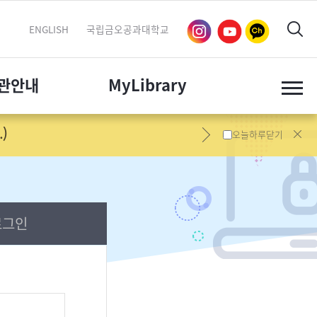
ENGLISH
국립금오공과대학교
관
안내
My
Library
)
오늘하루닫기
그인