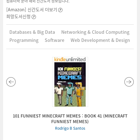
컴퓨터학 분야 해외 신간도서 정보입니다.
[Amazon] 신간도서 더보기
희망도서신청
Databases & Big Data
Networking & Cloud Computing
Programming
Software
Web Development & Design
d
101 FUNNIEST MINECRAFT MEMES : BOOK 41 (MINECRAFT
FUNNIEST MEMES)
Rodrigo B Santos